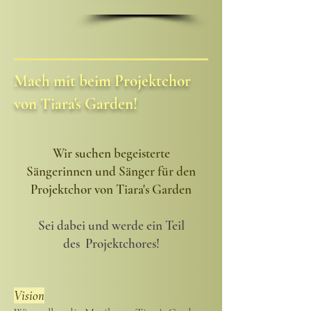
Mach mit beim Projektchor
von Tiara's Garden!
Wir suchen begeisterte
Sängerinnen und Sänger für den
Projektchor von Tiara's Garden
Sei dabei und werde ein Teil
des Projektchores!
Vision