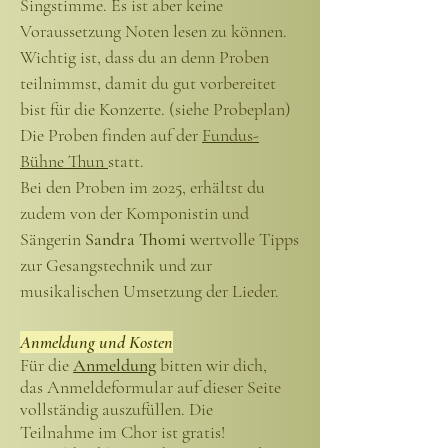
Singstimme. Es ist aber keine
Voraussetzung Noten
lesen zu können.
Wichtig ist, dass du an denn Proben
teilnimmst, damit du gut vorbereitet
bist für die Konzerte.
(siehe Probeplan)
Die Proben
finden auf der
F
undus-
Bühne Thun
statt.
Bei den Proben im 2025, erhältst du
zudem von der
Komponistin und
Sängerin
Sandra Thomi
wertvolle Tipps
zur Gesangstechnik und zur
musikalischen Umsetzung der Lieder.
Anmeldung und
Kosten
Für die
Anmeldung
b
itten wir dich,
das
Anmeldeformular
auf dieser Seite
vollständig
auszufüllen
. Die
Teilnahme
im Chor ist gratis!