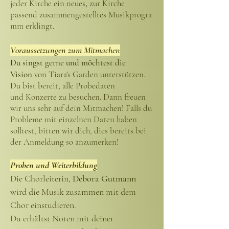
jeder Kirche ein neues
,
zur Kirche
passend
zusammengestelltes
Musikprogra
mm erklingt.
Voraussetzung
en
zum
M
itmachen
Du singst gerne und möchtest die
Vision
von Tiara's Garden unterstützen.
Du bist bereit, alle Probedaten
und
Konzerte zu besuchen. Dann freuen
wir uns sehr auf dein Mitmachen! Falls du
Probleme mit einzelnen
Daten
haben
solltest, bitten wir dich, dies bereits bei
der Anmeldung so anzumerken!
Proben und Weiterbildung
Die Chorleiterin,
Debora Gutmann
wird die Musik zusammen mit dem
Chor einstudieren.
Du erhältst Noten mit deiner