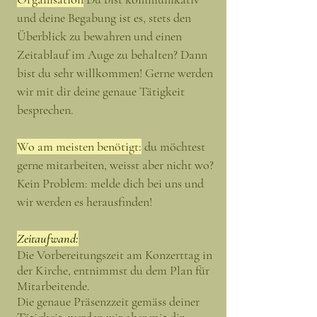
und deine Begabung ist es, stets den
Überblick zu bewahren und einen
Zeitablauf im Auge zu behalten? Dann
bist du sehr willkommen! Gerne werden
wir mit dir deine genaue Tätigkeit
besprechen.
Wo am meisten benötigt:
du möchtest
gerne mitarbeiten, weisst aber nicht wo?
Kein Problem: melde dich bei uns und
wir werden es herausfinden!
Zeitaufwand:
Die Vorbereitungszeit am Konzerttag in
der Kirche, entnimmst du dem Plan für
Mitarbeitende.
Die genaue
Präsenzzeit gemäss deiner