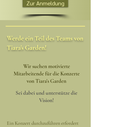
Zur Anmeldung
Werde ein Teil des Teams von
Tiara's Garden!
Wir suchen motivierte
Mitarbeitende für die Konzerte
von Tiara's Garden
Sei dabei und unterstütze die
Vision!
Ein Konzert durchzuführen erfordert