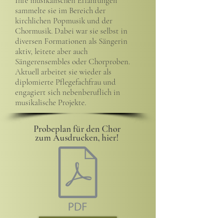
Ihre musikalischen Erfahrungen
sammelte sie im Bereich der
kirchlichen Popmusik und der
Chormusik. Dabei war sie selbst in
diversen Formationen als Sängerin
aktiv, leitete aber auch
Sängerensembles oder Chorproben.
Aktuell arbeitet sie wieder als
diplomierte Pflegefachfrau und
engagiert sich nebenberuflich in
musikalische Projekte.
Probeplan für den Chor
zum Ausdrucken, hier!