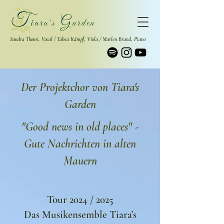
Sandra Thomi,
Vocal /
Tabea Kämpf,
Viola /
Marlen Brand,
Piano
Der Projektchor von Tiara's
Garden
"Good news in old places" -
Gute N
achrichten in alten
Mauern
Tour 2024 / 2025
Das Musikensemble Tiara’s