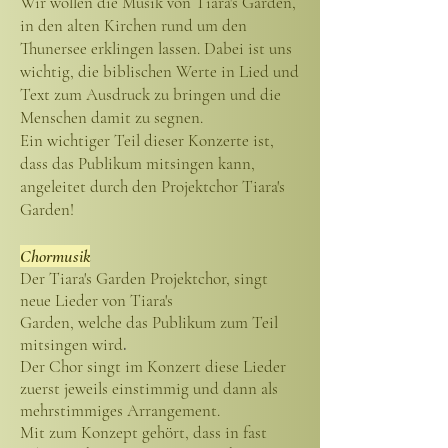
Wir wollen die Musik von Tiara's Garden,
in den alten Kirchen rund u
m den
Thunersee erklingen lassen. Dabei ist uns
wichtig, die biblischen Werte in Lied und
Text zum Ausdruck zu bringen und die
Menschen damit zu segnen.
Ein wichtiger Teil dieser Konzerte ist,
dass das Publikum mitsingen kann,
angeleitet durch den Proj
ektchor Tiara's
Garden!
Chormusi
k
Der
Tiara's Garden Projektc
hor, singt
neue Lieder von Tiara's
Garden,
welche
das Publikum zum Teil
mitsingen wird
.
Der Chor singt im Konzert diese Lieder
zuerst jeweils einstimmig
und dann als
mehrstimmiges Arrangement.
Mit zum Konzept gehört, dass in fast