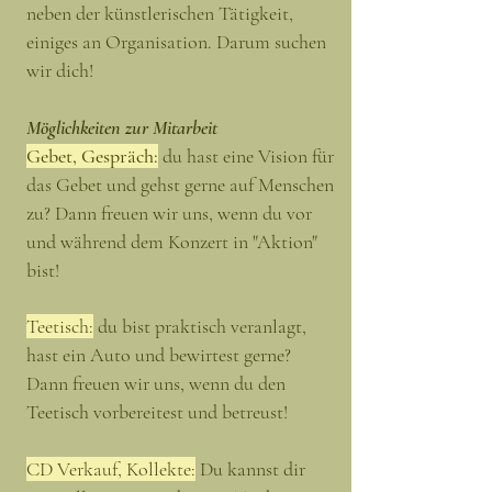
neben der künstlerischen Tätigkeit,
einiges an Organisation. Darum suchen
wir dich!
Möglichkeiten zur Mitarbeit
Gebet, Gespräch:
du hast eine Vision für
das Gebet und gehst gerne auf Menschen
zu
? Dann freuen wir uns, wenn du vor
und während dem Konzert in "Aktion"
bist!
Teetisch:
du bist praktisch veranlagt,
hast ein Auto und bewirtest gerne?
Dann freuen wir uns, wenn du den
Teetisch vorbereitest und betreust!
CD Verkauf, Kollekte:
Du kannst dir