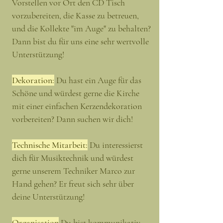
Vorstellen vor Ort den CD Tisch
vorzubereiten, die Kasse zu betreuen,
und die Kollekte "im Auge" zu behalten?
Dann bist du für uns eine sehr wertvolle
Unterstützung!
Dekoration:
Du hast ein Auge für das
Schöne und würdest gerne die Kirche
mit einer einfachen Kerzendekoration
vorbereiten? Dann suchen wir dich!
Technische Mitarbeit:
Du interessierst
dich für
Musiktechnik und würdest
gerne unserem Techniker Marco zur
Hand gehen? Er freut sich sehr über
deine Unterstützung!
Organisation
Du bist kommunikativ