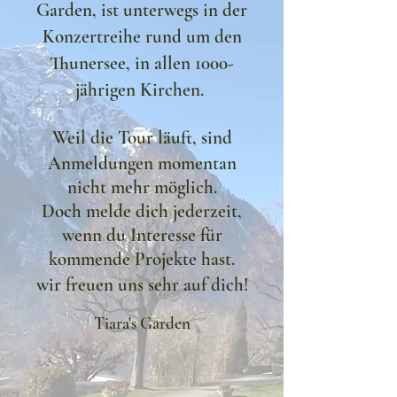
Garden, ist unterwegs in der
Konzertreihe rund um den
Thunersee, in allen 1000-
jährigen Kirchen.
Weil die Tour läuft, sind
Anmeldungen momentan
nicht mehr möglich.
Doch melde dich jederzeit,
wenn du Interesse für
kommende Projekte hast.
wir freuen uns sehr auf dich!
Tiara's Garden