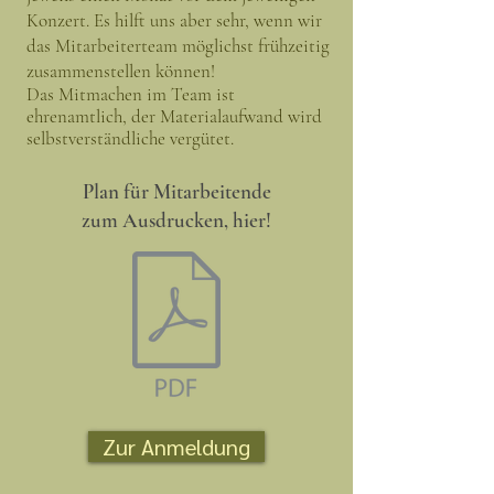
Konzert. Es hilft uns aber sehr, wenn wir
das Mitarbeiterteam möglichst frühzeitig
zusammenstellen können!
Das Mitmachen im Team ist
ehrenamtlich, der Materialaufwand wird
selbstverständliche vergütet.
Plan
für
Mitarbeitende
z
um Ausdrucken, hier!
Zur Anmeldung